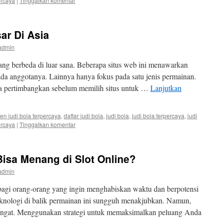
ercaya
|
Tinggalkan komentar
ar Di Asia
admin
yang berbeda di luar sana. Beberapa situs web ini menawarkan
da anggotanya. Lainnya hanya fokus pada satu jenis permainan.
a pertimbangkan sebelum memilih situs untuk …
Lanjutkan
en judi bola terpercaya
,
daftar judi bola
,
judi bola
,
judi bola terpercaya
,
judi
ercaya
|
Tinggalkan komentar
isa Menang di Slot Online?
admin
 bagi orang-orang yang ingin menghabiskan waktu dan berpotensi
ologi di balik permainan ini sungguh menakjubkan. Namun,
 ingat. Menggunakan strategi untuk memaksimalkan peluang Anda