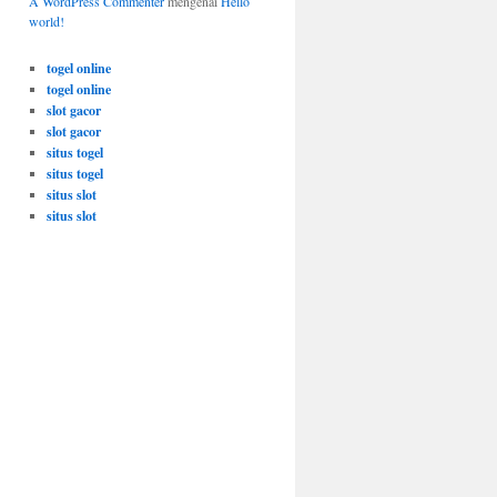
A WordPress Commenter
mengenai
Hello
world!
togel online
togel online
slot gacor
slot gacor
situs togel
situs togel
situs slot
situs slot