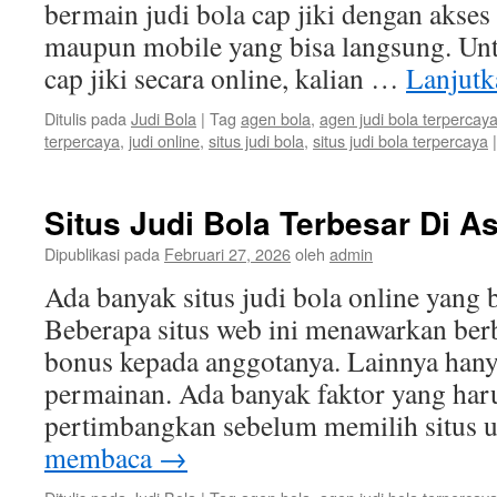
bermain judi bola cap jiki dengan akse
maupun mobile yang bisa langsung. Un
cap jiki secara online, kalian …
Lanjut
Ditulis pada
Judi Bola
|
Tag
agen bola
,
agen judi bola terpercay
terpercaya
,
judi online
,
situs judi bola
,
situs judi bola terpercaya
|
Situs Judi Bola Terbesar Di As
Dipublikasi pada
Februari 27, 2026
oleh
admin
Ada banyak situs judi bola online yang b
Beberapa situs web ini menawarkan ber
bonus kepada anggotanya. Lainnya hanya
permainan. Ada banyak faktor yang ha
pertimbangkan sebelum memilih situs
membaca
→