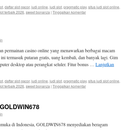
lot
,
daftar slot gacor
,
judi online
,
judi slot
,
pragmatic play
,
situs judi slot online
,
lot terbaik 2026
,
sweet bonanza
|
Tinggalkan komentar
in
akan permainan casino online yang menawarkan berbagai macam
r ini termasuk putaran gratis, uang kembali, dan banyak lagi. Gim
puter desktop atau perangkat seluler. Fitur bonus …
Lanjutkan
lot
,
daftar slot gacor
,
judi online
,
judi slot
,
pragmatic play
,
situs judi slot online
,
lot terbaik 2026
,
sweet bonanza
|
Tinggalkan komentar
e GOLDWIN678
in
terkemuka di Indonesia, GOLDWIN678 menyediakan beragam