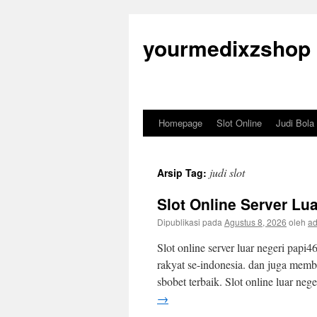
Langsung
ke
yourmedixzshop
isi
Homepage
Slot Online
Judi Bola
judi slot
Arsip Tag:
Slot Online Server Lua
Dipublikasi pada
Agustus 8, 2026
oleh
a
Slot online server luar negeri papi
rakyat se-indonesia. dan juga mem
sbobet terbaik. Slot online luar n
→