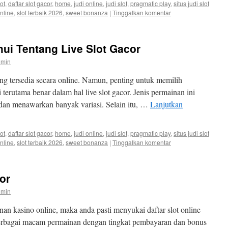
lot
,
daftar slot gacor
,
home
,
judi online
,
judi slot
,
pragmatic play
,
situs judi slot
online
,
slot terbaik 2026
,
sweet bonanza
|
Tinggalkan komentar
ui Tentang Live Slot Gacor
dmin
ng tersedia secara online. Namun, penting untuk memilih
terutama benar dalam hal live slot gacor. Jenis permainan ini
 dan menawarkan banyak variasi. Selain itu, …
Lanjutkan
lot
,
daftar slot gacor
,
home
,
judi online
,
judi slot
,
pragmatic play
,
situs judi slot
online
,
slot terbaik 2026
,
sweet bonanza
|
Tinggalkan komentar
or
dmin
an kasino online, maka anda pasti menyukai daftar slot online
erbagai macam permainan dengan tingkat pembayaran dan bonus