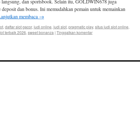
ino langsung, dan sportsbook. Selain itu, GOLDWIN678 juga
 deposit dan bonus. Ini memudahkan pemain untuk memainkan
Lanjutkan membaca
→
lot
,
daftar slot gacor
,
judi online
,
judi slot
,
pragmatic play
,
situs judi slot online
,
lot terbaik 2026
,
sweet bonanza
|
Tinggalkan komentar