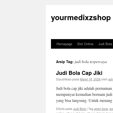
Langsung
ke
yourmedixzshop
isi
Homepage
Slot Online
Judi Bola
judi bola terpercaya
Arsip Tag:
Judi Bola Cap Jiki
Dipublikasi pada
Maret 18, 2026
oleh
ad
Judi bola cap jiki adalah permaina
mempunyai kemudian bermain judi 
yang bisa langsung. Untuk menang j
Ditulis pada
Judi Bola
|
Tag
agen bola
,
ag