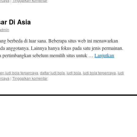
ercaya
|
Tinggalkan komentar
ar Di Asia
admin
yang berbeda di luar sana. Beberapa situs web ini menawarkan
da anggotanya. Lainnya hanya fokus pada satu jenis permainan.
a pertimbangkan sebelum memilih situs untuk …
Lanjutkan
en judi bola terpercaya
,
daftar judi bola
,
judi bola
,
judi bola terpercaya
,
judi
ercaya
|
Tinggalkan komentar