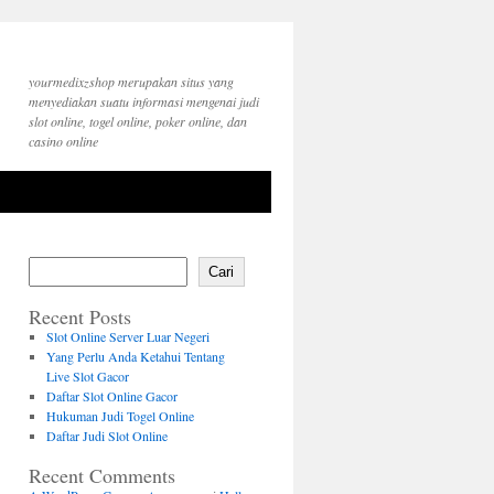
yourmedixzshop merupakan situs yang
menyediakan suatu informasi mengenai judi
slot online, togel online, poker online, dan
casino online
Cari
Recent Posts
Slot Online Server Luar Negeri
Yang Perlu Anda Ketahui Tentang
Live Slot Gacor
Daftar Slot Online Gacor
Hukuman Judi Togel Online
Daftar Judi Slot Online
Recent Comments