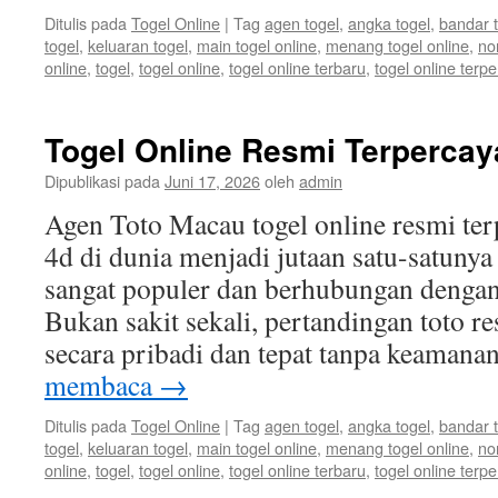
Ditulis pada
Togel Online
|
Tag
agen togel
,
angka togel
,
bandar 
togel
,
keluaran togel
,
main togel online
,
menang togel online
,
no
online
,
togel
,
togel online
,
togel online terbaru
,
togel online terp
Togel Online Resmi Terpercay
Dipublikasi pada
Juni 17, 2026
oleh
admin
Agen Toto Macau togel online resmi te
4d di dunia menjadi jutaan satu-satunya
sangat populer dan berhubungan dengan
Bukan sakit sekali, pertandingan toto r
secara pribadi dan tepat tanpa keaman
membaca
→
Ditulis pada
Togel Online
|
Tag
agen togel
,
angka togel
,
bandar 
togel
,
keluaran togel
,
main togel online
,
menang togel online
,
no
online
,
togel
,
togel online
,
togel online terbaru
,
togel online terp