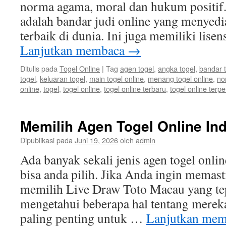
norma agama, moral dan hukum posi
adalah bandar judi online yang menyedi
terbaik di dunia. Ini juga memiliki lise
Lanjutkan membaca
→
Ditulis pada
Togel Online
|
Tag
agen togel
,
angka togel
,
bandar 
togel
,
keluaran togel
,
main togel online
,
menang togel online
,
no
online
,
togel
,
togel online
,
togel online terbaru
,
togel online terp
Memilih Agen Togel Online In
Dipublikasi pada
Juni 19, 2026
oleh
admin
Ada banyak sekali jenis agen togel onli
bisa anda pilih. Jika Anda ingin mema
memilih Live Draw Toto Macau yang tep
mengetahui beberapa hal tentang mereka
paling penting untuk …
Lanjutkan me