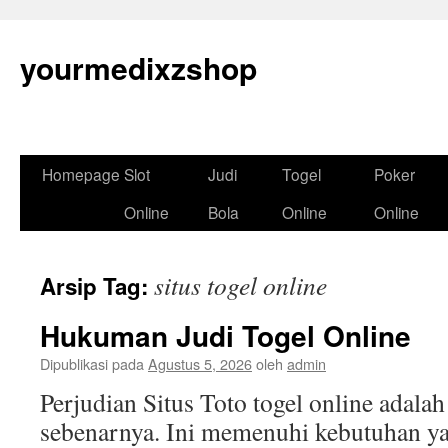
Langsung
ke
yourmedixzshop
isi
Homepage
Slot
Judi
Togel
Poker
Online
Bola
Online
Online
situs togel online
Arsip Tag:
Hukuman Judi Togel Online
Dipublikasi pada
Agustus 5, 2026
oleh
admin
Perjudian Situs Toto togel online adalah
sebenarnya. Ini memenuhi kebutuhan ya