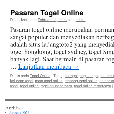
Pasaran Togel Online
Dipublikasi pada
Februari 28, 2026
oleh
admin
Pasaran togel online merupakan permai
sangat populer dan menyediakan berbagai
adalah situs ladangtoto2 yang menyedia
togel hongkong, togel sydney, togel Si
banyak lagi. Saat bermain di pasaran to
…
Lanjutkan membaca
→
Ditulis pada
Togel Online
|
Tag
agen togel
,
angka togel
,
bandar 
keluaran togel
,
main togel online
,
menang togel online
,
nomor to
togel
,
togel online
,
togel online terbaru
,
togel online terpercaya
|
Archives
Agustus 2026