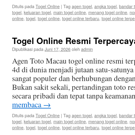
Ditulis pada
Togel Online
|
Tag
agen togel
,
angka togel
,
bandar 
togel
,
keluaran togel
,
main togel online
,
menang togel online
,
no
online
,
togel
,
togel online
,
togel online terbaru
,
togel online terp
Togel Online Resmi Terpercay
Dipublikasi pada
Juni 17, 2026
oleh
admin
Agen Toto Macau togel online resmi te
4d di dunia menjadi jutaan satu-satunya
sangat populer dan berhubungan dengan
Bukan sakit sekali, pertandingan toto r
secara pribadi dan tepat tanpa keaman
membaca
→
Ditulis pada
Togel Online
|
Tag
agen togel
,
angka togel
,
bandar 
togel
,
keluaran togel
,
main togel online
,
menang togel online
,
no
online
,
togel
,
togel online
,
togel online terbaru
,
togel online terp