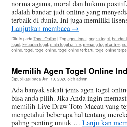
norma agama, moral dan hukum posi
adalah bandar judi online yang menyedi
terbaik di dunia. Ini juga memiliki lise
Lanjutkan membaca
→
Ditulis pada
Togel Online
|
Tag
agen togel
,
angka togel
,
bandar 
togel
,
keluaran togel
,
main togel online
,
menang togel online
,
no
online
,
togel
,
togel online
,
togel online terbaru
,
togel online terp
Memilih Agen Togel Online In
Dipublikasi pada
Juni 19, 2026
oleh
admin
Ada banyak sekali jenis agen togel onli
bisa anda pilih. Jika Anda ingin mema
memilih Live Draw Toto Macau yang tep
mengetahui beberapa hal tentang mereka
paling penting untuk …
Lanjutkan me