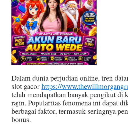
Dalam dunia perjudian online, tren dat
slot gacor
https://www.thewillmorgangro
telah mendapatkan banyak pengikut di 
rajin. Popularitas fenomena ini dapat d
berbagai faktor, termasuk seringnya p
bonus.