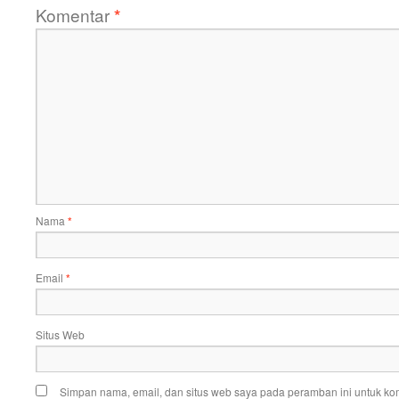
Komentar
*
Nama
*
Email
*
Situs Web
Simpan nama, email, dan situs web saya pada peramban ini untuk kom