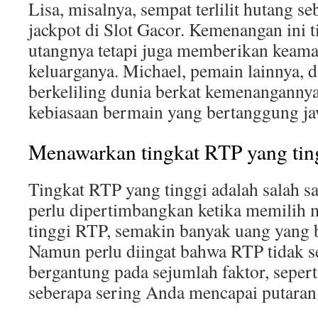
Lisa, misalnya, sempat terlilit hutang 
jackpot di Slot Gacor. Kemenangan ini 
utangnya tetapi juga memberikan keaman
keluarganya. Michael, pemain lainnya, d
berkeliling dunia berkat kemenangannya
kebiasaan bermain yang bertanggung ja
Menawarkan tingkat RTP yang tin
Tingkat RTP yang tinggi adalah salah sa
perlu dipertimbangkan ketika memilih 
tinggi RTP, semakin banyak uang yang
Namun perlu diingat bahwa RTP tidak se
bergantung pada sejumlah faktor, seperti
seberapa sering Anda mencapai putaran