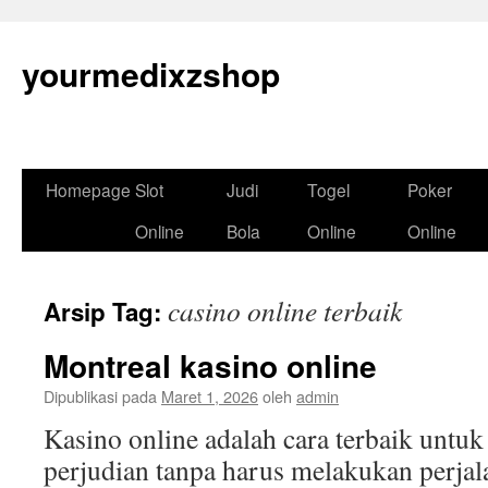
Langsung
ke
yourmedixzshop
isi
Homepage
Slot
Judi
Togel
Poker
Online
Bola
Online
Online
casino online terbaik
Arsip Tag:
Montreal kasino online
Dipublikasi pada
Maret 1, 2026
oleh
admin
Kasino online adalah cara terbaik untu
perjudian tanpa harus melakukan perjal